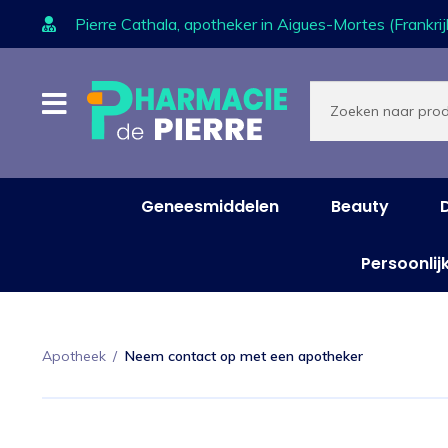
Pierre Cathala, apotheker in Aigues-Mortes (Frankrij
Ga
Ga
Producten
zoeken
door
naar
naar
de
navigatie
inhoud
Geneesmiddelen
Beauty
Persoonlij
Apotheek
/
Neem contact op met een apotheker