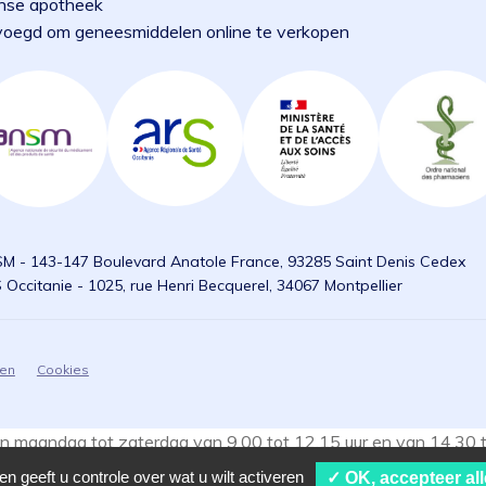
nse apotheek
oegd om geneesmiddelen online te verkopen
M - 143-147 Boulevard Anatole France, 93285 Saint Denis Cedex
 Occitanie - 1025, rue Henri Becquerel, 34067 Montpellier
gen
Cookies
 maandag tot zaterdag van 9.00 tot 12.15 uur en van 14.30 tot
lgen.
n geeft u controle over wat u wilt activeren
✓ OK, accepteer all