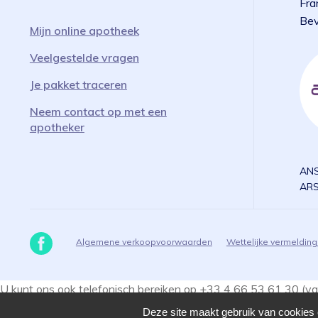
Fra
Bev
Mijn online apotheek
Veelgestelde vragen
Je pakket traceren
Neem contact op met een
apotheker
ANS
ARS
Algemene verkoopvoorwaarden
Wettelijke vermeldin
U kunt ons ook telefonisch bereiken op +33 4 66 53 61 30 (van
contactformulier
. Ga naar de
trackingpagina
om je pakket te vo
Deze site maakt gebruik van cookies e