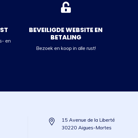
IST
BEVEILIGDE WEBSITE EN
BETALING
s- en
Bezoek en koop in alle rust!
15 Avenue de la Liberté
30220 Aigues-Mortes