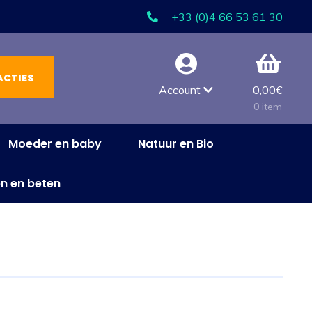
+33 (0)4 66 53 61 30
ACTIES
Account
0,00
€
0 item
Moeder en baby
Natuur en Bio
n en beten