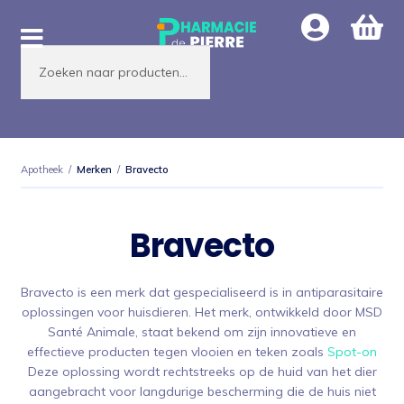
Ga
Ga
door
naar
Producten
naar
de
zoeken
navigatie
inhoud
Apotheek
/
Merken
/
Bravecto
Bravecto
Bravecto is een merk dat gespecialiseerd is in antiparasitaire
oplossingen voor huisdieren. Het merk, ontwikkeld door MSD
Santé Animale, staat bekend om zijn innovatieve en
effectieve producten tegen vlooien en teken zoals
Spot-on
Deze oplossing wordt rechtstreeks op de huid van het dier
aangebracht voor langdurige bescherming die de huis niet