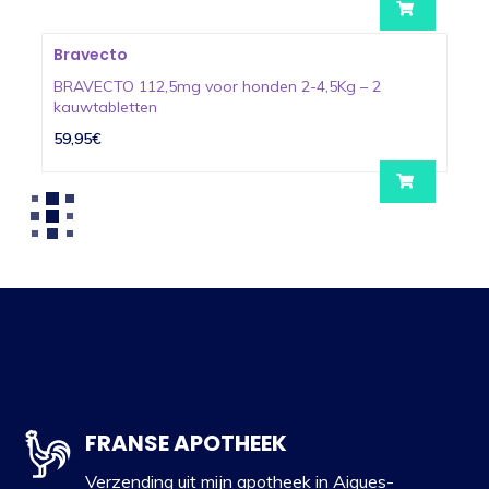
Bravecto
BRAVECTO 112,5mg voor honden 2-4,5Kg – 2
kauwtabletten
59,95€
FRANSE APOTHEEK
Verzending uit mijn apotheek in Aigues-