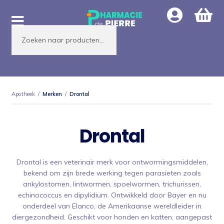
Ga
Ga
door
naar
Producten
naar
de
zoeken
navigatie
inhoud
Apotheek
/
Merken
/
Drontal
Drontal
Drontal is een veterinair merk voor ontwormingsmiddelen,
bekend om zijn brede werking tegen parasieten zoals
ankylostomen, lintwormen, spoelwormen, trichurissen,
echinococcus en dipylidium. Ontwikkeld door Bayer en nu
onderdeel van Elanco, de Amerikaanse wereldleider in
diergezondheid. Geschikt voor honden en katten, aangepast