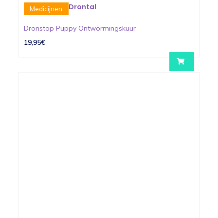
Drontal
Medicijnen
Dronstop Puppy Ontwormingskuur
19,95€