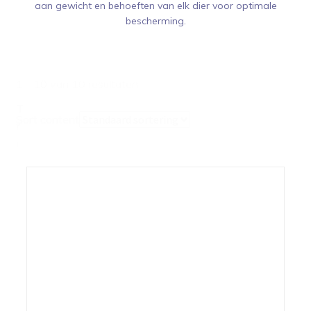
aan gewicht en behoeften van elk dier voor optimale
bescherming.
1 - 10 van 10 resultaten
T
Sort content
r
i