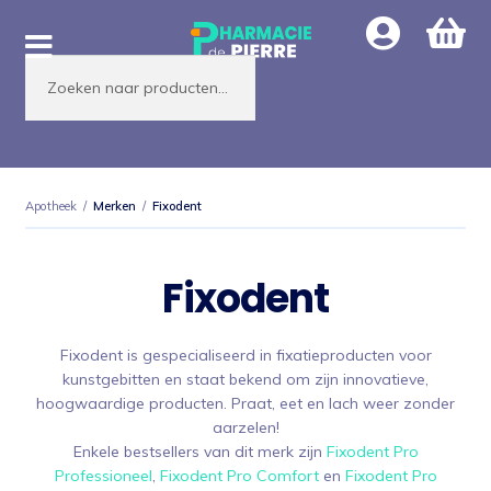
Ga
Ga
door
naar
Producten
naar
de
zoeken
navigatie
inhoud
Apotheek
/
Merken
/
Fixodent
Fixodent
Fixodent is gespecialiseerd in fixatieproducten voor
kunstgebitten en staat bekend om zijn innovatieve,
hoogwaardige producten. Praat, eet en lach weer zonder
aarzelen!
Enkele bestsellers van dit merk zijn
Fixodent Pro
Professioneel
,
Fixodent Pro Comfort
en
Fixodent Pro