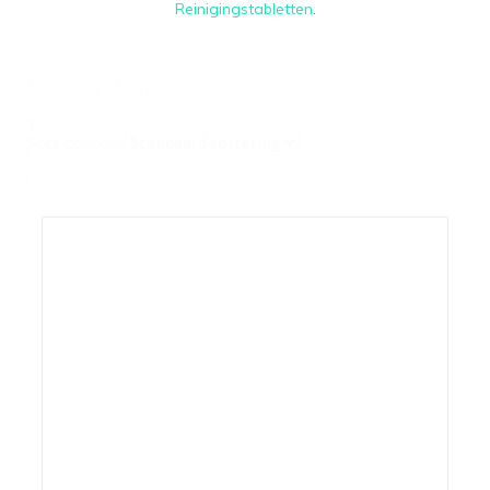
Reinigingstabletten
.
1 - 10 van 10 resultaten
T
Sort content
r
i