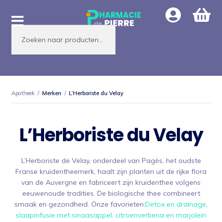
Ga
Ga
door
naar
Producten
naar
de
zoeken
navigatie
inhoud
Apotheek
/
Merken
/
L’Herboriste du Velay
L’Herboriste du Velay
L’Herboriste de Velay, onderdeel van Pagès, het oudste
Franse kruidentheemerk, haalt zijn planten uit de rijke flora
van de Auvergne en fabriceert zijn kruidenthee volgens
eeuwenoude tradities. De biologische thee combineert
smaak en gezondheid. Onze favorieten:
Detox en drainage
,
slaapinfusie met sinaasappel, citroenverbena en marjolein