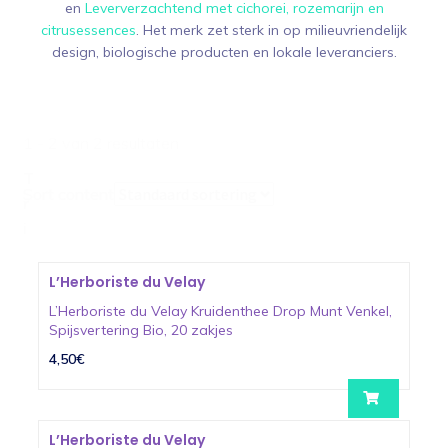
en
Leververzachtend met cichorei, rozemarijn en
citrusessences
. Het merk zet sterk in op milieuvriendelijk
design, biologische producten en lokale leveranciers.
1 - 2 van 2 resultaten
T
Sort content
r
i
L’Herboriste du Velay
L’Herboriste du Velay Kruidenthee Drop Munt Venkel,
Spijsvertering Bio, 20 zakjes
4,50€
L’Herboriste du Velay