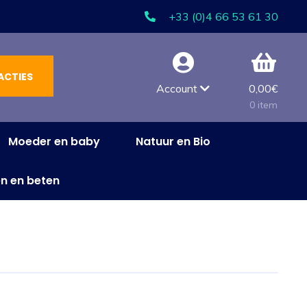
+33 (0)4 66 53 61 30
ACTIES
Account
0,00
€
0 item
Moeder en baby
Natuur en Bio
n en beten