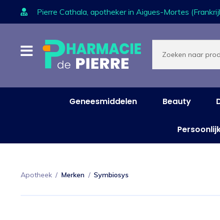
Pierre Cathala, apotheker in Aigues-Mortes (Frankrij
Ga
Ga
Producten
zoeken
door
naar
naar
de
navigatie
inhoud
Geneesmiddelen
Beauty
Persoonlij
Apotheek
/
Merken
/
Symbiosys