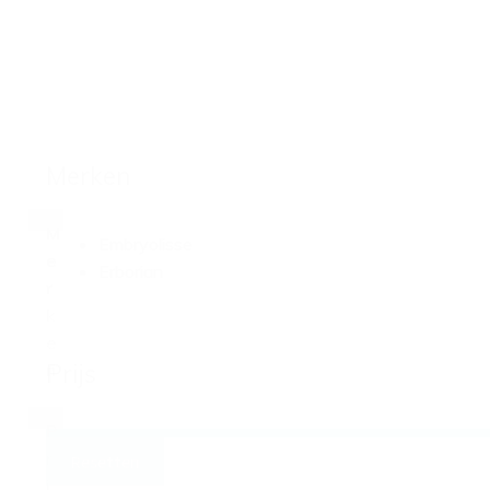
Merken
M
Embryolisse
e
Erborian
r
k
e
Prijs
n
P
r
Resetten
i